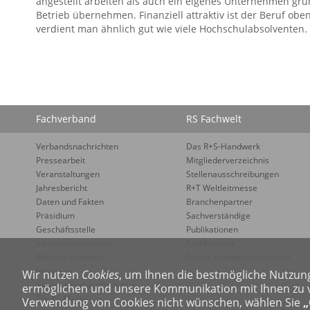
angestellt arbeiten als auch ein eigenes Unternehmen gr
Betrieb übernehmen. Finanziell attraktiv ist der Beruf obe
verdient man ähnlich gut wie viele Hochschulabsolventen.
Fachverband
RS Fachwelt
Verbandsnachrichten
Das R+S-Handwerk
Pressearbeit
Mitgliederverzeichnis
Veranstaltungen
Stellenausschreibungen
Jahresbericht
R+T Weltleitmesse
Daten und Fakten
Branchenpartner
Präsidium
Sachverständige
Geschäftsstelle
Publikationen
Informationsstellen
Fachliteratur
Weitere Gremien
Techn. Kompetenzzentrum
Innungen
Wir nutzen
Cookies
, um Ihnen die bestmögliche Nutzun
Satzung/Verbandsstruktur
ermöglichen und unsere Kommunikation mit Ihnen zu ve
Die RS Marke
Verwendung von Cookies nicht wünschen, wählen Sie
„