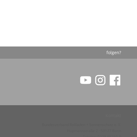
folgen?
Kontakt
Bundesverband Rollladen + Sonnenschutz e. V.
Hopmannstraße 2 · 53177 Bonn
Telefon: 0228 95210-0