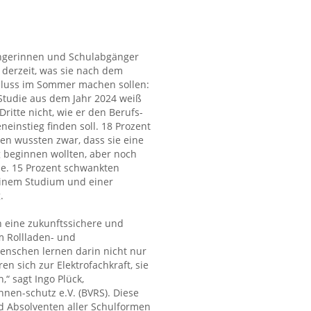
ngerinnen und Schulabgänger
 derzeit, was sie nach dem
luss im Sommer machen sollen:
 Studie aus dem Jahr 2024 weiß
Dritte nicht, wie er den Berufs-
neinstieg finden soll. 18 Prozent
en wussten zwar, dass sie eine
 beginnen wollten, aber noch
he. 15 Prozent schwankten
inem Studium und einer
.
in eine zukunftssichere und
m Rollladen- und
enschen lernen darin nicht nur
n sich zur Elektrofachkraft, sie
“ sagt Ingo Plück,
nen-schutz e.V. (BVRS). Diese
d Absolventen aller Schulformen