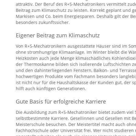
attraktiv. Der Beruf des R+S-Mechatronikers vermittelt zu
Beitrag zum Klimaschutz zu leisten. Korrekt geplant und ge
Markisen und Co. beim Energiesparen. Deshalb gilt der Be
besonders zukunftssicher.
Eigener Beitrag zum Klimaschutz
Von R+S-Mechatronikern ausgestattete Häuser sind im S
ohne stromhungrige Klimaanlage. Im Winter bleibt die W
Heizkosten auch jede Menge klimaschädliches Kohlendioxi
der Thermoskanne bilden sich isolierende Luftschichten z
und den dahinterliegenden Fenstern, Balkon- und Terrass
hochwertigen Produkte vom Fachmann besonders langlebig
ist nicht nur für die Haushaltskasse der Kunden gut, de
hilft auch künftigen Generationen.
Gute Basis für erfolgreiche Karriere
Die Ausbildung zum R+S-Mechatroniker bietet zudem viel 
selbstbestimmte Karriere. Gesellinnen und Gesellen mit 
Meisterschule besuchen. Der Meistertitel macht auch ohn
Fachhochschule oder Universität frei. Wer nicht studieren