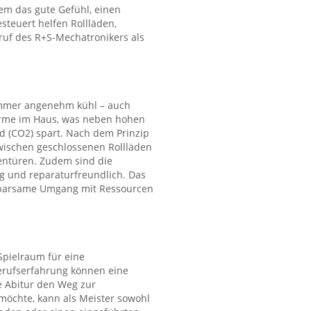
dem das gute Gefühl, einen
steuert helfen Rollläden,
ruf des R+S-Mechatronikers als
ommer angenehm kühl – auch
ärme im Haus, was neben hohen
d (CO2) spart. Nach dem Prinzip
wischen geschlossenen Rollläden
entüren. Zudem sind die
 und reparaturfreundlich. Das
r sparsame Umgang mit Ressourcen
Spielraum für eine
Berufserfahrung können eine
e Abitur den Weg zur
 möchte, kann als Meister sowohl