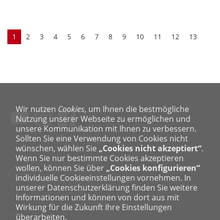
1
2
3
4
5
6
7
8
9
10
11
12
13
Wir nutzen
Cookies
, um Ihnen die bestmögliche
Nutzung unserer Webseite zu ermöglichen und
unsere Kommunikation mit Ihnen zu verbessern.
Sollten Sie eine Verwendung von Cookies nicht
wünschen, wählen Sie
„Cookies nicht akzeptiert“
.
Wenn Sie nur bestimmte Cookies akzeptieren
wollen, können Sie über
„Cookies konfigurieren“
Kontakt
individuelle Cookieeinstellungen vornehmen. In
unserer Datenschutzerklärung finden Sie weitere
Bundesverband Rollladen + Sonnenschutz e. V.
Informationen und können von dort aus mit
Hopmannstraße 2 · 53177 Bonn
Wirkung für die Zukunft Ihre Einstellungen
Telefon: 0228 95210-0
überarbeiten.
Telefax: 0228 95210-10