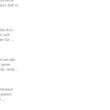
portierte
dazu, daß es
 des R+S-
r sich
en für …
ht von der
d jenen
kt, recht …
 Verkauf
 jedoch
e …