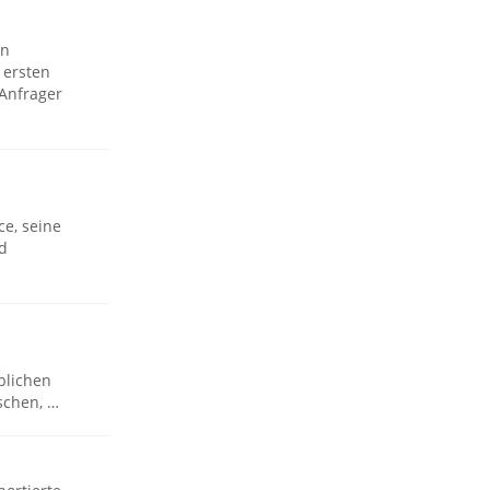
en
 ersten
 Anfrager
e, seine
d
blichen
schen, …