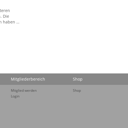
lteren
. Die
en haben …
Mitgliederbereich
Shop
Mitglied werden
Shop
Login