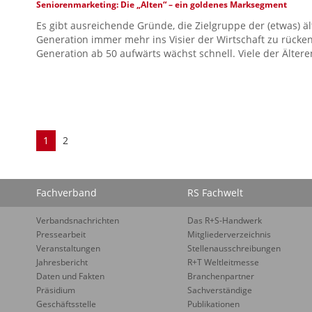
Seniorenmarketing: Die „Alten“ – ein goldenes Marksegment
Es gibt ausreichende Gründe, die Zielgruppe der (etwas) ä
Generation immer mehr ins Visier der Wirtschaft zu rücken
Generation ab 50 aufwärts wächst schnell. Viele der Älter
1
2
Fachverband
RS Fachwelt
Verbandsnachrichten
Das R+S-Handwerk
Pressearbeit
Mitgliederverzeichnis
Veranstaltungen
Stellenausschreibungen
Jahresbericht
R+T Weltleitmesse
Daten und Fakten
Branchenpartner
Präsidium
Sachverständige
Geschäftsstelle
Publikationen