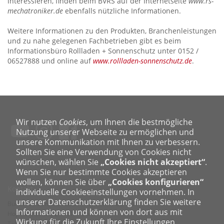
interessieren, finden beim BVRS auf der Internetseite
www.rs-
mechatroniker.de
ebenfalls nützliche Informationen.
Weitere Informationen zu den Produkten, Branchenleistungen
und zu nahe gelegenen Fachbetrieben gibt es beim
Informationsbüro Rollladen + Sonnenschutz unter 0152 /
06527888 und online auf
www.rollladen-sonnenschutz.de
.
Wir nutzen
Cookies
, um Ihnen die bestmögliche
Nutzung unserer Webseite zu ermöglichen und
unsere Kommunikation mit Ihnen zu verbessern.
Sollten Sie eine Verwendung von Cookies nicht
wünschen, wählen Sie
„Cookies nicht akzeptiert“
.
Wenn Sie nur bestimmte Cookies akzeptieren
wollen, können Sie über
„Cookies konfigurieren“
Kontakt
individuelle Cookieeinstellungen vornehmen. In
unserer Datenschutzerklärung finden Sie weitere
Bundesverband Rollladen + Sonnenschutz e. V.
Informationen und können von dort aus mit
Hopmannstraße 2 · 53177 Bonn
Wirkung für die Zukunft Ihre Einstellungen
Telefon: 0228 95210-0