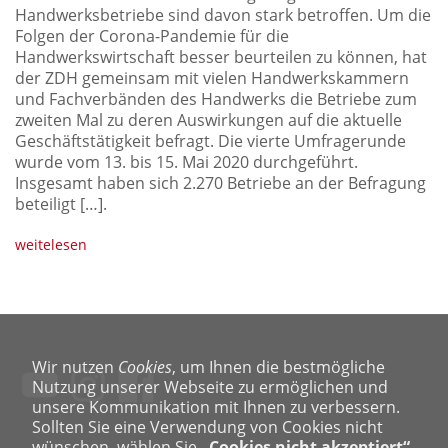
Handwerksbetriebe sind davon stark betroffen. Um die
Folgen der Corona-Pandemie für die
Handwerkswirtschaft besser beurteilen zu können, hat
der ZDH gemeinsam mit vielen Handwerkskammern
und Fachverbänden des Handwerks die Betriebe zum
zweiten Mal zu deren Auswirkungen auf die aktuelle
Geschäftstätigkeit befragt. Die vierte Umfragerunde
wurde vom 13. bis 15. Mai 2020 durchgeführt.
Insgesamt haben sich 2.270 Betriebe an der Befragung
beteiligt
[…].
weitelesen
Wir nutzen
Cookies
, um Ihnen die bestmögliche
Nutzung unserer Webseite zu ermöglichen und
unsere Kommunikation mit Ihnen zu verbessern.
Sollten Sie eine Verwendung von Cookies nicht
wünschen, wählen Sie
„Cookies nicht akzeptiert“
.