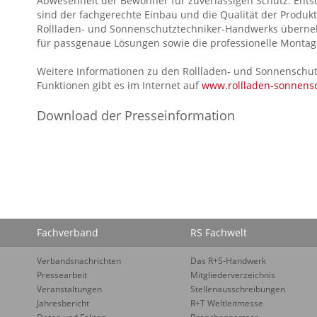
Abwesenheit der Bewohner für zuverlässigen Schutz. Ent
sind der fachgerechte Einbau und die Qualität der Produkt
Rollladen- und Sonnenschutztechniker-Handwerks überneh
für passgenaue Lösungen sowie die professionelle Montage
Weitere Informationen zu den Rollladen- und Sonnenschu
Funktionen gibt es im Internet auf
www.rollladen-sonnens
Download der Presseinformation
Fachverband
RS Fachwelt
Verbandsnachrichten
Das R+S-Handwerk
Pressearbeit
Mitgliederverzeichnis
Veranstaltungen
Stellenausschreibungen
Jahresbericht
R+T Weltleitmesse