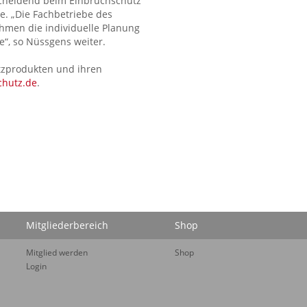
scheidend beim Einbruchschutz
e. „Die Fachbetriebe des
men die individuelle Planung
“, so Nüssgens weiter.
tzprodukten und ihren
chutz.de
.
Mitgliederbereich
Shop
Mitglied werden
Shop
Login