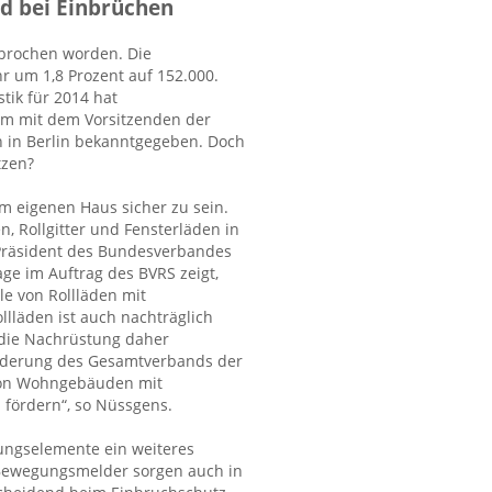
nd bei Einbrüchen
ebrochen worden. Die
r um 1,8 Prozent auf 152.000.
tik für 2014 hat
m mit dem Vorsitzenden der
h in Berlin bekanntgegeben. Doch
tzen?
im eigenen Haus sicher zu sein.
n, Rollgitter und Fensterläden in
Präsident des Bundesverbandes
age im Auftrag des BVRS zeigt,
le von Rollläden mit
llläden ist auch nachträglich
 die Nachrüstung daher
orderung des Gesamtverbands der
 von Wohngebäuden mit
 fördern“, so Nüssgens.
ungselemente ein weiteres
d Bewegungsmelder sorgen auch in