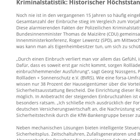
Kriminalstatistik: Historischer Höchststa
Noch nie ist in den vergangenen 15 Jahren so häufig eing
Gesamtanzahl der Einbrüche stieg im Vergleich zum Vorjah
Diese alarmierenden Fakten der Polizeilichen Kriminalstatis
Bundesinnenminister Thomas de Maizière (CDU) gemeinsa
Innenministerkonferenz, Roger Lewentz (SPD), am Mittwoc
was kann man als Eigenheimbesitzer tun, um sich zu schü
„Durch einen Einbruch verliert man vor allem das Gefühl, 
Dafür, dass es soweit erst gar nicht kommt, sorgen Rollläde
einbruchhemmender Ausführung“, sagt Georg Nüssgens, 
Rollladen + Sonnenschutz e.V. (BVRS). Wie eine forsa-Umfr
wissen nur 38 Prozent der Hauseigentümer über die Vortei
Sicherheitsausstattung Bescheid. Die Einrichtung dieser Ro
möglich. In Anbetracht der steigenden Einbruchzahlen ist
besonders ratsam. „Ich schließe mich ausdrücklich der F
deutschen Versicherungswirtschaft an, die Nachrüstung
Sicherheitstechnik durch die KfW-Bankengruppe besser zu
Neben mechanischen Lösungen bieten intelligente Steuer
Sicherheitsplus. Zeitschaltuhren, Zufallsgeneratoren un