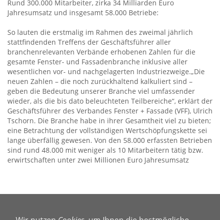
Rund 300.000 Mitarbeiter, zirka 34 Milliarden Euro
Jahresumsatz und insgesamt 58.000 Betriebe:
So lauten die erstmalig im Rahmen des zweimal jährlich
stattfindenden Treffens der Geschäftsführer aller
branchenrelevanten Verbände erhobenen Zahlen für die
gesamte Fenster- und Fassadenbranche inklusive aller
wesentlichen vor- und nachgelagerten Industriezweige.
„Die
neuen Zahlen – die noch zurückhaltend kalkuliert sind –
geben die Bedeutung unserer Branche viel umfassender
wieder, als die bis dato beleuchteten Teilbereiche“, erklärt der
Geschäftsführer des Verbandes Fenster + Fassade (VFF), Ulrich
Tschorn. Die Branche habe in ihrer Gesamtheit viel zu bieten;
eine Betrachtung der vollständigen Wertschöpfungskette sei
lange überfällig gewesen. Von den 58.000 erfassten Betrieben
sind rund 48.000 mit weniger als 10 Mitarbeitern tätig bzw.
erwirtschaften unter zwei Millionen Euro Jahresumsatz
Wir nutzen
Cookies
, um Ihnen die bestmögliche