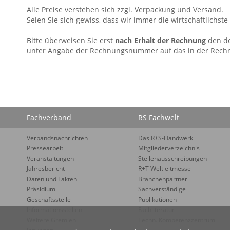
Alle Preise verstehen sich zzgl. Verpackung und Versand.
Seien Sie sich gewiss, dass wir immer die wirtschaftlichste
Bitte überweisen Sie erst
nach Erhalt der Rechnung
den do
unter Angabe der Rechnungsnummer auf das in der Rech
Fachverband
RS Fachwelt
Verbandsnachrichten
Das R+S-Handwerk
Pressearbeit
Mitgliederverzeichnis
Veranstaltungen
Stellenausschreibungen
Jahresbericht
R+T Weltleitmesse
Daten und Fakten
Branchenpartner
Präsidium
Sachverständige
Geschäftsstelle
Publikationen
Informationsstellen
Fachliteratur
Weitere Gremien
Techn. Kompetenzzentrum