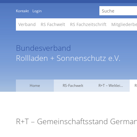
Kontakt
Login
Verband
RS Fachwelt
RS Fachzeitschrift
Mitgliederb
Bundesverband
Rollladen + Sonnenschutz e.V.
Home
RS-Fachwelt
R+T – Weltlei…
R
R+T – Gemeinschaftsstand German 