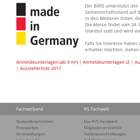
Der BVRS unterstützt den 
Gemeinschaftsstand auf de
in den Mittleren Osten, d
Die Messe findet vom 28. 
Istanbul statt und wird v
Falls Sie Interesse haben
erhalten möchten, stehen
Anmeldeunterlagen (ab 9 m²)
|
Anmeldeunterlagen IZ
|
Au
|
Ausstellerliste 2017
Fachverband
RS Fachwelt
Verbandsnachrichten
Das R+S-Handwerk
Pressearbeit
Mitgliederverzeichnis
Veranstaltungen
Stellenausschreibungen