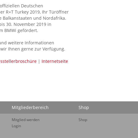
offiziellen Deutschen
r R+T Turkey 2019, Ihr Türöffner
ie Balkanstaaten und Nordafrika.
bis 30. November 2019 in
om BMWi gefördert.
 und weitere Informationen
 wir Ihnen gerne zur Verfügung.
sstellerbroschüre
|
Internetseite
Mitgliederbereich
Shop
Mitglied werden
Shop
Login