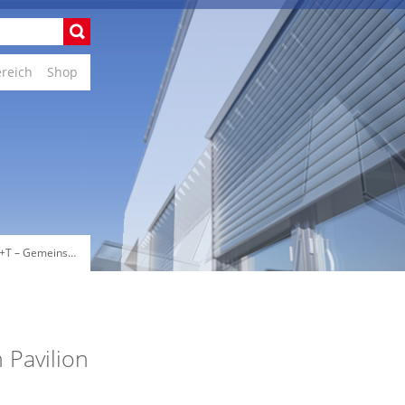
ereich
Shop
+T – Gemeins…
Pavilion