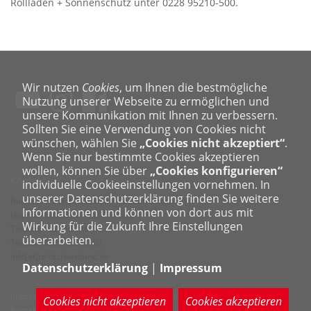
Rollladen + Sonnenschutz unter 0228 95210-500.
Wir nutzen
Cookies
, um Ihnen die bestmögliche
Nutzung unserer Webseite zu ermöglichen und
unsere Kommunikation mit Ihnen zu verbessern.
Sollten Sie eine Verwendung von Cookies nicht
wünschen, wählen Sie
„Cookies nicht akzeptiert“
.
Wenn Sie nur bestimmte Cookies akzeptieren
wollen, können Sie über
„Cookies konfigurieren“
Kontakt
individuelle Cookieeinstellungen vornehmen. In
unserer Datenschutzerklärung finden Sie weitere
Bundesverband Rollladen + Sonnenschutz e. V.
Informationen und können von dort aus mit
Hopmannstraße 2 · 53177 Bonn
Wirkung für die Zukunft Ihre Einstellungen
Telefon: 0228 95210-0
überarbeiten.
Telefax: 0228 95210-10
info[at]rs-fachverband.de
Datenschutzerklärung
|
Impressum
Impressum
Datenschutzerklärung
Cookie-Einstellungen bearbeiten
Cookies nicht akzeptieren
Cookies akzeptieren
Kontakt