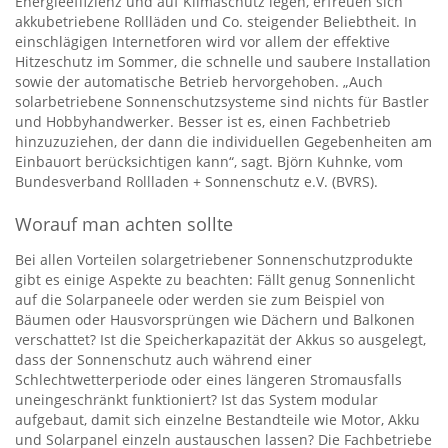
Energieeffizienz und auf Klimaschutz legen, erfreuen sich
akkubetriebene Rollläden und Co. steigender Beliebtheit. In
einschlägigen Internetforen wird vor allem der effektive
Hitzeschutz im Sommer, die schnelle und saubere Installation
sowie der automatische Betrieb hervorgehoben. „Auch
solarbetriebene Sonnenschutzsysteme sind nichts für Bastler
und Hobbyhandwerker. Besser ist es, einen Fachbetrieb
hinzuzuziehen, der dann die individuellen Gegebenheiten am
Einbauort berücksichtigen kann“, sagt. Björn Kuhnke, vom
Bundesverband Rollladen + Sonnenschutz e.V. (BVRS).
Worauf man achten sollte
Bei allen Vorteilen solargetriebener Sonnenschutzprodukte
gibt es einige Aspekte zu beachten: Fällt genug Sonnenlicht
auf die Solarpaneele oder werden sie zum Beispiel von
Bäumen oder Hausvorsprüngen wie Dächern und Balkonen
verschattet? Ist die Speicherkapazität der Akkus so ausgelegt,
dass der Sonnenschutz auch während einer
Schlechtwetterperiode oder eines längeren Stromausfalls
uneingeschränkt funktioniert? Ist das System modular
aufgebaut, damit sich einzelne Bestandteile wie Motor, Akku
und Solarpanel einzeln austauschen lassen? Die Fachbetriebe