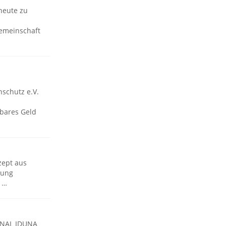
heute zu
emeinschaft
schutz e.V.
bares Geld
zept aus
sung
e …
GNAL IDUNA