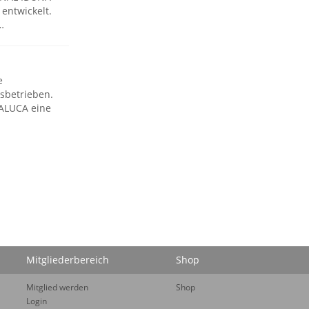
 entwickelt.
…
e
sbetrieben.
 ALUCA eine
Mitgliederbereich
Shop
Mitglied werden
Shop
Login