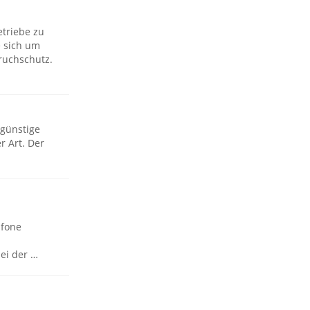
etriebe zu
 sich um
ruchschutz.
 günstige
r Art. Der
afone
ei der …