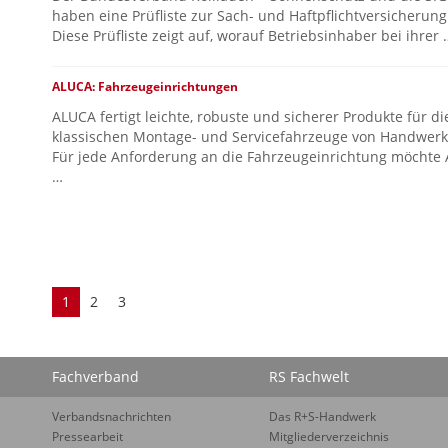
haben eine Prüfliste zur Sach- und Haftpflichtversicherung
Diese Prüfliste zeigt auf, worauf Betriebsinhaber bei ihrer 
ALUCA: Fahrzeugeinrichtungen
ALUCA fertigt leichte, robuste und sicherer Produkte für di
klassischen Montage- und Servicefahrzeuge von Handwerk
Für jede Anforderung an die Fahrzeugeinrichtung möchte
…
1
2
3
Fachverband
RS Fachwelt
Verbandsnachrichten
Das R+S-Handwerk
Pressearbeit
Mitgliederverzeichnis