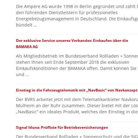
Die Ampere AG wurde 1998 in Berlin gegründet und zählt 
den führenden Dienstleistern für professionelles
Energiebezugsmanagement in Deutschland. Die Einkaufsg
bündelt …
Der exklusive Service unseres Verbandes: Einkaufen über die
BAMAKA AG
Als Mitgliedsbetrieb im Bundesverband Rollladen + Sonnen
stehen Ihnen seit Ende September 2018 die exklusiven
Einkaufskonditionen der BAMAKA offen. Damit können Sie 
und …
Einstieg in die Fahrzeugtelematik mit „NavBasic“ von Navkonzept
Der BVRS arbeitet jetzt mit dem Telematikanbieter Navkon
Mülheim an der Ruhr zusammen. Dieser bietet mit der Lö
„NavBasic“ ein ideales Produkt, welches den Einstieg in di
Signal Iduna: Prüfliste für Betriebsversicherungen
Der Bundesverband Rollladen + Sonnenschutz und die SI