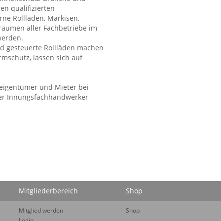
n qualifizierten
ne Rollläden, Markisen,
sräumen aller Fachbetriebe im
werden.
d gesteuerte Rollläden machen
rmschutz, lassen sich auf
eigentümer und Mieter bei
er Innungsfachhandwerker
Mitgliederbereich
Shop
Mitglied werden
Shop
Login