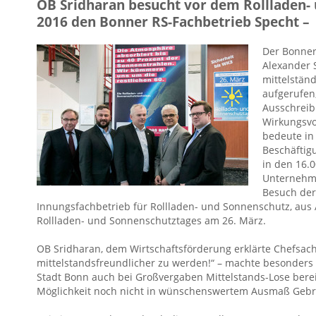
OB Sridharan besucht vor dem Rollladen-
2016 den Bonner RS-Fachbetrieb Specht –
Der Bonner
Alexander 
mittelstän
aufgerufen,
Ausschrei
Wirkungsvo
bedeute in
Beschäftig
in den 16.
Unternehme
Besuch de
Innungsfachbetrieb für Rollladen- und Sonnenschutz, aus
Rollladen- und Sonnenschutztages am 26. März.
OB Sridharan, dem Wirtschaftsförderung erklärte Chefsache
mittelstandsfreundlicher zu werden!“ – machte besonders
Stadt Bonn auch bei Großvergaben Mittelstands-Lose berei
Möglichkeit noch nicht in wünschenswertem Ausmaß Geb