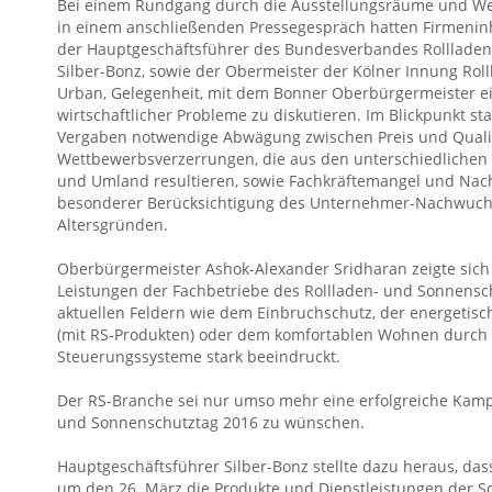
Bei einem Rundgang durch die Ausstellungsräume und W
in einem anschließenden Pressegespräch hatten Firmenin
der Hauptgeschäftsführer des Bundesverbandes Rollladen
Silber-Bonz, sowie der Obermeister der Kölner Innung Rol
Urban, Gelegenheit, mit dem Bonner Oberbürgermeister ei
wirtschaftlicher Probleme zu diskutieren. Im Blickpunkt s
Vergaben notwendige Abwägung zwischen Preis und Quali
Wettbewerbsverzerrungen, die aus den unterschiedlichen
und Umland resultieren, sowie Fachkräftemangel und Na
besonderer Berücksichtigung des Unternehmer-Nachwuch
Altersgründen.
Oberbürgermeister Ashok-Alexander Sridharan zeigte sich 
Leistungen der Fachbetriebe des Rollladen- und Sonnens
aktuellen Feldern wie dem Einbruchschutz, der energeti
(mit RS-Produkten) oder dem komfortablen Wohnen durch
Steuerungssysteme stark beeindruckt.
Der RS-Branche sei nur umso mehr eine erfolgreiche Kam
und Sonnenschutztag 2016 zu wünschen.
Hauptgeschäftsführer Silber-Bonz stellte dazu heraus, da
um den 26. März die Produkte und Dienstleistungen der 