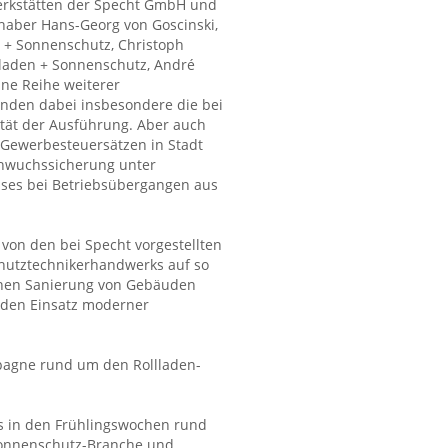
erkstätten der Specht GmbH und
haber Hans-Georg von Goscinski,
 + Sonnenschutz, Christoph
lladen + Sonnenschutz, André
ne Reihe weiterer
tanden dabei insbesondere die bei
tät der Ausführung. Aber auch
 Gewerbesteuersätzen in Stadt
chwuchssicherung unter
ses bei Betriebsübergangen aus
von den bei Specht vorgestellten
chutztechnikerhandwerks auf so
schen Sanierung von Gebäuden
 den Einsatz moderner
pagne rund um den Rollladen-
ss in den Frühlingswochen rund
Sonnenschutz-Branche und