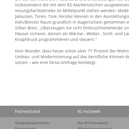
insbesondere die mit dem RS-Markenzeichen ausgewiesene
Innungsfachbetriebe im Mittelpunkt stehen werden: Moder
Jalousien, Türen, Tore, Fenster können in den Ausstellung
Köln/Bonner Raum gründlich in Augenschein genommen 
Silber-Bonz: „Überzeugen Sie sich! Einbruchhemmende un
Häuser sicherer, dienen als Wärme-, Wetter-, Sicht- und Lä
Knopfdruck programmieren und steuern.“
Kein Wunder, dass heute schon über 71 Prozent der Wohn
Umbau- und Modernisierung auf das berufliche Können d
setzen – wie eine forsa-Umfrage bestätigt.
Fachverband
RS Fachwelt
Verbandsnachrichten
Das R+S-Handwerk
Pressearbeit
Mitgliederverzeichnis