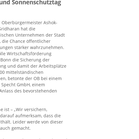
 und Sonnenschutztag
 Oberbürgermeister Ashok-
Sridharan hat die
dischen Unternehmen der Stadt
 die Chance öffentlicher
bungen stärker wahrzunehmen.
lle Wirtschaftsförderung
 Bonn die Sicherung der
ung und damit der Arbeitsplätze
000 mittelständischen
n, betonte der OB bei einem
r Specht GmbH, einem
 Anlass des bevorstehenden
 ist – „Wir versichern,
 darauf aufmerksam, dass die
thält. Leider werde von dieser
rauch gemacht.