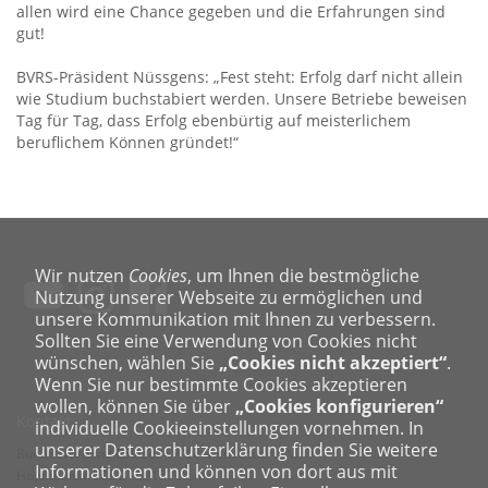
allen wird eine Chance gegeben und die Erfahrungen sind
gut!
BVRS-Präsident Nüssgens: „Fest steht: Erfolg darf nicht allein
wie Studium buchstabiert werden. Unsere Betriebe beweisen
Tag für Tag, dass Erfolg ebenbürtig auf meisterlichem
beruflichem Können gründet!“
Wir nutzen
Cookies
, um Ihnen die bestmögliche
Nutzung unserer Webseite zu ermöglichen und
unsere Kommunikation mit Ihnen zu verbessern.
Sollten Sie eine Verwendung von Cookies nicht
wünschen, wählen Sie
„Cookies nicht akzeptiert“
.
Wenn Sie nur bestimmte Cookies akzeptieren
wollen, können Sie über
„Cookies konfigurieren“
Kontakt
individuelle Cookieeinstellungen vornehmen. In
unserer Datenschutzerklärung finden Sie weitere
Bundesverband Rollladen + Sonnenschutz e. V.
Informationen und können von dort aus mit
Hopmannstraße 2 · 53177 Bonn