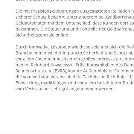
Die mit Präzisions-Steuerungen ausgestatteten Rollläden ha
sicherer Schutz bewährt, unter anderem bei Goldbarrenau
Geldautomaten mit dem Unterschied, dass Kunden dort st
bekommen. Die Steuerung und Kontrolle der Goldbarren
Sicherheitszentrale online
Durch innovative Lösungen wie diese zeichnet sich die Ro
Branche immer wieder in puncto Sicherheit und Schutz a
vor allem Eigenheimbesitzer ein großes Interesse an ei
haben. Reinhard Kowalewski, Präsidiumsmitglied des Bun
Sonnenschutz e.V. (BVRS), konnte Außenminister Steinmeie
die vom Verband verabschiedete Technische Richtlinie 111 i
Entwicklung marktfähiger und vor allem bezahlbarer Produ
vom Verbraucher sehr gut angenommen werden.