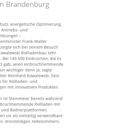
in Brandenburg
hutz, energetische Optimierung,
e Antriebs- und
lösungen –
nminister Frank-Walter
 zeigte sich bei seinem Besuch
Kowalewski Rollladenbau sehr
t. Bei 149.500 Einbrüchen, die es
13 gab, seien einbruchhemmende
un wichtiger denn je, sagte
ber Reinhard Kowalewski. Sein
 für Rollladen- und
n mit innovativen Produkten.
ist Steinmeier bereits während
nbruchhemmende Rollläden mit
n und Rednerplattformen
n sie als vielseitig verwendbare
n, dreistöckigen Hotelzimmern,