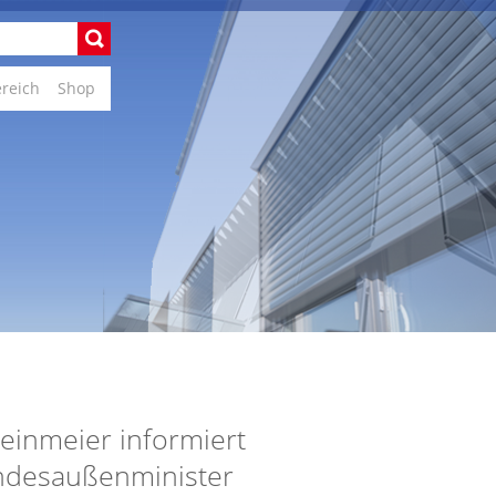
ereich
Shop
teinmeier informiert
Bundesaußenminister