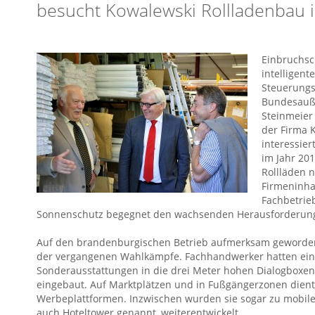
besucht Kowalewski Rollladenbau 
Einbruchsc
intelligent
Steuerungs
Bundesauße
Steinmeier
der Firma 
interessier
im Jahr 20
Rollläden n
Firmeninha
Fachbetrieb
Sonnenschutz begegnet den wachsenden Herausforderunge
Auf den brandenburgischen Betrieb aufmerksam geworden 
der vergangenen Wahlkämpfe. Fachhandwerker hatten ei
Sonderausstattungen in die drei Meter hohen Dialogboxe
eingebaut. Auf Marktplätzen und in Fußgängerzonen diente
Werbeplattformen. Inzwischen wurden sie sogar zu mobile
auch Hoteltower genannt, weiterentwickelt.