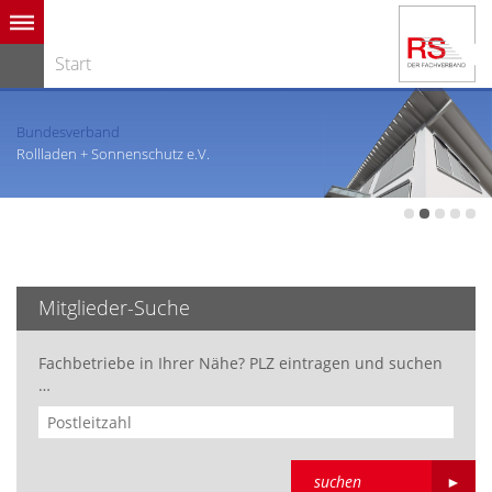
Start
Bundesverband
Rollladen + Sonnenschutz e.V.
Mitglieder-Suche
Fachbetriebe in Ihrer Nähe? PLZ eintragen und suchen
…
suchen
►