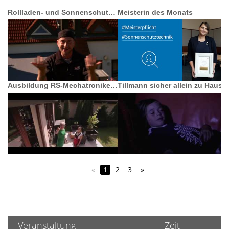
Rollladen- und Sonnenschutztechnik
Meisterin des Monats
Ausbildung RS-Mechatroniker(in)
Tillmann sicher allein zu Haus
«
1
2
3
»
Veranstaltung
Zeit